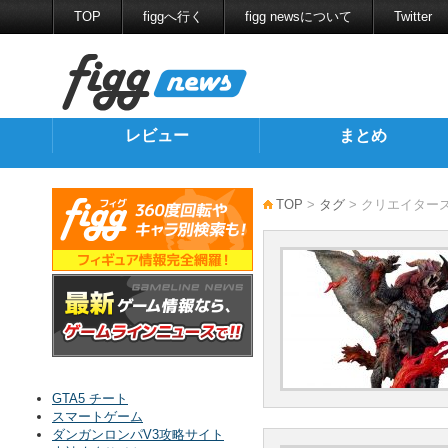
TOP
figgへ行く
figg newsについて
Twitter
レビュー
まとめ
TOP
>
タグ
> クリエイター
GTA5 チート
スマートゲーム
ダンガンロンパV3攻略サイト