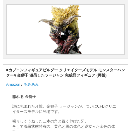
■カプコンフィギュアビルダー クリエイターズモデル モンスターハン
ター4 金獅子 激昂したラージャン 完成品フィギュア (再販)
Amazon
/
あみあみ
怒れる 金獅子
謎に包まれた牙獣、金獅子 ラージャンが、ついにCFBクリエ
イターズモデルに登場です。
禍々しくうねった二本の角と鋭く伸びた牙。
そして激昂状態特有の、黄色と黒の体色と逆立った金色の体