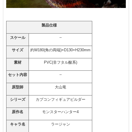
製品仕様
–
スケール
サイズ
約W180(角の両端)×D130×H230mm
素材
PVC(非フタル酸系)
–
セット内容
原型師
大山竜
シリーズ
カプコンフィギュアビルダー
原作名
モンスターハンター4
キャラ名
ラージャン