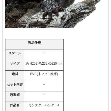
製品仕様
–
スケール
サイズ
約 H205×W235×D220mm
素材
PVC(非フタル酸系)
–
セット内容
–
原型師
作品名
モンスターハンター4