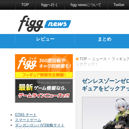
TOP
figgへ行く
figg newsについて
Twitter
レビュー
まとめ
TOP
>
ニュース
>
フィギュ
ックアップ！
ゼンレスゾーンゼロ
ギュアをピックア
GTA5 チート
スマートゲーム
ダンガンロンパV3攻略サイト