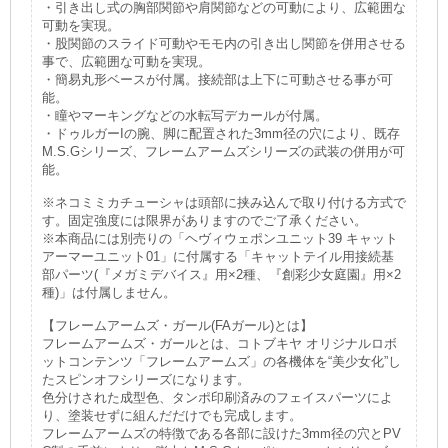
・引き出し式の胸部関節や肩関節などの可動により、広範囲な
可動を実現。
・股関節のスライド可動やモモ内の引き出し関節を併用させる
事で、広範囲な可動を実現。
・簡易丸形ベースが付属。接続部は上下に可動させる事が可
能。
・瞳やマーキングなどの水転写デカールが付属。
・ドゥルガーIの腕、脚に配置された3mm径の穴により、既存
M.S.Gシリーズ、フレームアームズシリーズの武装の併用が可
能。
※ネコミミカチューシャは頭部に挟み込んで取り付ける方式で
す。固定強度には限界がありますのでご了承ください。
※本商品には別売りの「ヘヴィウェポンユニット39 キャット
アーマーユニット01」に付属する「キャットテイル用接続基
部パーツ(『メガミデバイス』用×2種、『創彩少女庭園』用×2
種)」は付属しません。
【フレームアームズ・ガール(FAガール)とは】
フレームアームズ・ガールとは、コトブキヤ オリジナルロボ
ットコンテンツ「フレームアームズ」の各機体を“美少女化”し
たスピンオフシリーズになります。
色分けされた成型色、タンポ印刷済みのフェイスパーツによ
り、塗装せずに組んだだけでも完成します。
フレームアームズの特徴である各部に設けた3mm径の穴とPV