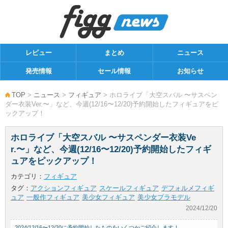
レビュー
まとめ
ニュース
発売情報
セール情報
お知らせ
TOP
>
ニュース
>
フィギュア
> ホロライブ「大空スバル 〜サスペン
ダー衣装Ver.〜」など、今週(12/16〜12/20)予約開始したフィギュアをピ
ックアップ！
ホロライブ「大空スバル 〜サスペンダー衣装Ve
r.〜」など、今週(12/16〜12/20)予約開始したフィギ
ュアをピックアップ！
カテゴリ：
フィギュア
タグ：
アクションフィギュア
スケールフィギュア
デフォルメフィギ
ュア
一般作フィギュア
美少女フィギュア
美少女プラモデル
2024/12/20
2024/12/16〜12/20に予約開始したものをいくつかご紹介します！