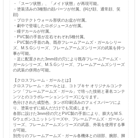
・「スーツ状態」、「メイド状態」が再現可能。
・塗装済みの3種類の顔パーツが付属。(叫び顔、通常顔、笑
顔)
・プロテクトウォール形状のお盆が付属。
・劇中で登場したロボジュースが付属。
・瞳デカールが付属。
・PVC製の手首が左右それぞれ5種付属。
・PVC製の手首の為、既存フレームアームズ・ガールシリー
ズ、M.S.Gシリーズ、フレームアームズシリーズの武装を持つ
事が可能。
・足に配置された3mm径の穴により既存フレームアームズ・
ガールシリーズ、M.S.Gシリーズ、フレームアームズシリーズ
の武装の併用が可能。
【クロスフレーム・ガールとは】
クロスフレーム・ガールとは、コトブキヤ オリジナルコンテ
ンツ「フレームアームズ・ガール」で培った技術と著名コンテ
ンツとのコラボレーションシリーズになります。
色分けされた成型色、タンポ印刷済みのフェイスパーツによ
り、塗装せずに組んだだけでも完成します。
各部に設けた3mm径の穴とPVC製の手首により、膨大なM.S.
Gウェポンユニットシリーズや、フレームアームズ・ガールシ
リーズ、フレームアームズシリーズの武器、外装を使用する事
が可能。
別売りのフレームアームズ・ガール各機体との頭部、腕部、脚