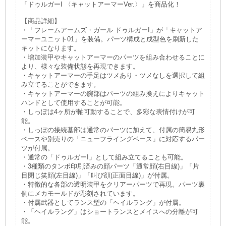
「ドゥルガーI 〈キャットアーマーVer.〉」を商品化！
【商品詳細】
・「フレームアームズ・ガール ドゥルガーI」が「キャットア
ーマーユニット01」を装備。パーツ構成と成型色を刷新した
キットになります。
・増加装甲やキャットアーマーのパーツを組み合わせることに
より、様々な装備状態を再現できます。
・キャットアーマーの手足はツメあり・ツメなしを選択して組
み立てることができます。
・キャットアーマーの腕部はパーツの組み換えによりキャット
ハンドとして使用することが可能。
・しっぽは4ヶ所が軸可動することで、多彩な表情付けが可
能。
・しっぽの接続基部は通常のパーツに加えて、付属の簡易丸形
ベースや別売りの「ニューフライングベース」に対応するパー
ツが付属。
・通常の「ドゥルガーI」として組み立てることも可能。
・3種類のタンポ印刷済みの顔パーツ「通常顔(右目線)」「片
目閉じ笑顔(左目線)」「叫び顔(正面目線)」が付属。
・特徴的な各部の透明装甲をクリアーパーツで再現。パーツ裏
側にメカモールドが彫刻されています。
・付属武器としてランス型の「ヘイルラング」が付属。
・「ヘイルラング」はショートランスとメイスへの分離が可
能。