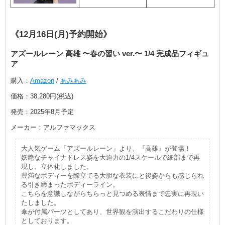
《12月16日(月)予約開始》
アズールレーン 高雄 〜春の習い ver.〜 1/4 完成品フィギュ
ア
購入：
Amazon
/
あみあみ
価格：38,280円(税込)
発売：2025年8月予定
メーカー：アルファマックス
大人気ゲーム「アズールレーン」より、『高雄』が登場！
妖艶なチャイナドレス姿を大迫力の1/4スケールで細部まで再
現し、立体化しました。
豊満なボディーを際立てる大胆な衣装にと後姿からも感じられ
る引き締まったボディーライン。
こちらを意識しながらちらっと見つめる表情まで忠実に再現い
たしました。
傘が付属パーツとしてあり、世界観を演出するこだわりの仕様
としております。