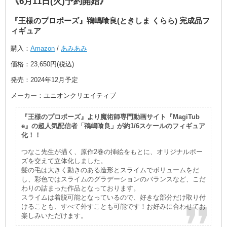
《6月11日(火)予約開始》
『王様のプロポーズ』鴇嶋喰良(ときしま くらら) 完成品フ
ィギュア
購入：
Amazon
/
あみあみ
価格：23,650円(税込)
発売：2024年12月予定
メーカー：ユニオンクリエイティブ
『王様のプロポーズ』より魔術師専門動画サイト『MagiTub
e』の超人気配信者「鴇嶋喰良」が約1/6スケールのフィギュア
化！！
つなこ先生が描く、原作2巻の挿絵をもとに、オリジナルポー
ズを交えて立体化しました。
髪の毛は大きく動きのある造形とスライムでボリュームをだ
し、彩色ではスライムのグラデーションのバランスなど、こだ
わりの詰まった作品となっております。
スライムは着脱可能となっているので、好きな部分だけ取り付
けることも、すべて外すことも可能です！お好みに合わせてお
楽しみいただけます。