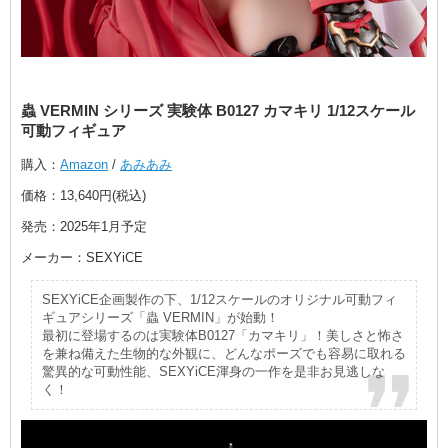
蟲 VERMIN シリーズ 実験体 B0127 カマキリ 1/12スケール
可動フィギュア
購入：
Amazon
/
あみあみ
価格：13,640円(税込)
発売：2025年1月予定
メーカー：SEXYiCE
SEXYiCE企画製作の下、1/12スケールのオリジナル可動フィ
ギュアシリーズ「蟲 VERMIN」が始動！
最初に登場するのは実験体B0127「カマキリ」！美しさと怖さ
を兼ね備えた生物的な外観に、どんなポーズでも容易に取れる
驚異的な可動性能、SEXYiCE渾身の一作を是非お見逃しな
く！