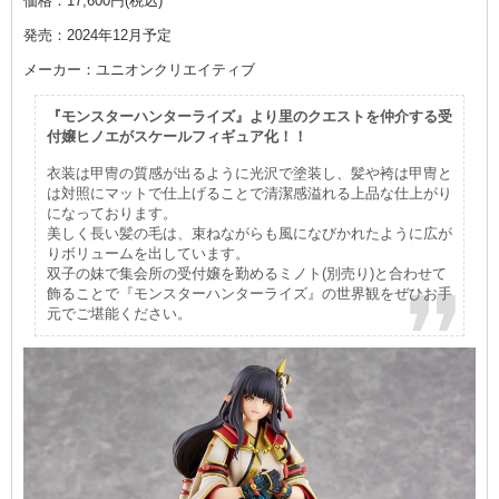
価格：17,600円(税込)
発売：2024年12月予定
メーカー：ユニオンクリエイティブ
『モンスターハンターライズ』より里のクエストを仲介する受
付嬢ヒノエがスケールフィギュア化！！
衣装は甲冑の質感が出るように光沢で塗装し、髪や袴は甲冑と
は対照にマットで仕上げることで清潔感溢れる上品な仕上がり
になっております。
美しく長い髪の毛は、束ねながらも風になびかれたように広が
りボリュームを出しています。
双子の妹で集会所の受付嬢を勤めるミノト(別売り)と合わせて
飾ることで『モンスターハンターライズ』の世界観をぜひお手
元でご堪能ください。