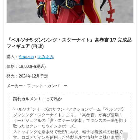
『ペルソナ5 ダンシング・スターナイト』高巻杏 1/7 完成品
フィギュア (再販)
購入：
Amazon
/
あみあみ
価格：19,800円(税込)
発売：2024年12月予定
メーカー：ファット・カンパニー
踊れカルメン！…って私か
“ペルソナ”シリーズのサウンドアクションゲーム『ペルソナ5
ダンシング・スターナイト』より、「高巻杏」が再び登場！
キービジュアルの「宴・ステージ衣装」でダンスの一瞬を切り
取ったセクシーなウインクポーズ。
ストッキングを別素材で緻密に再現、帽子は着脱式の仕様で
す。ロゴデザインを使用した特製台座で情熱的に魅せます！