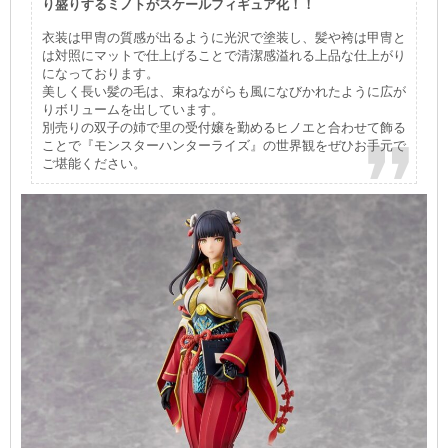
り盛りするミノトがスケールフィギュア化！！
衣装は甲冑の質感が出るように光沢で塗装し、髪や袴は甲冑と
は対照にマットで仕上げることで清潔感溢れる上品な仕上がり
になっております。
美しく長い髪の毛は、束ねながらも風になびかれたように広が
りボリュームを出しています。
別売りの双子の姉で里の受付嬢を勤めるヒノエと合わせて飾る
ことで『モンスターハンターライズ』の世界観をぜひお手元で
ご堪能ください。