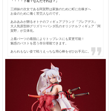
「・・・下着？なんだそれは？」
三姉妹の次女である阿賀野は家族のために町に出稼ぎへ
お金のために働く苦労人なのです。
あみあみが贈るオトナのフィギュアブランド『プレアデス』
大人気原型師グリズリーパンダ氏のオリジナルフィギュア「阿
賀野」が立体化。
上着パーツの着脱によりトップレスにも変更可能！
魅惑のバストを思う存分堪能できます。
あられもない姿で戦うえっちな用心棒をぜひお手元に。