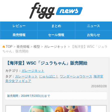
レビュー
まとめ
ニュース
発売情報
セール情報
お知らせ
TOP
>
発売情報
>
模型
>
ガレージキット
> 【海洋堂】WSC「ジュラ
ちゃん」販売開始
【海洋堂】WSC「ジュラちゃん」販売開始
カテゴリ：
ガレージキット
タグ：
ガレージキット
じゅらぱに！
ワンダーショウケース
海洋堂
美少女フィギュア
2016/02/28
販売期間：2016年7月23日(土)まで