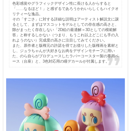
色彩感覚やグラフィックデザイン性に長ける人からすると
「……なるほど！」と感ずるであろうかわいらしくもハイクオ
リティーな逸品。
その「すごさ」に対する詳細な説明はアーティスト解説文に譲
るとして、まずはマスコットモデルとしての存在感の高さと、
隙がまったく存在しない「2D絵の最適解＝3Dとしての模範解
答」と称するしかない（つまり、もうこれ以上どこにも手の入
れようのない）完成度の高さに注目してみてください。
また、原作者と版権元の許諾を得てお借りした版権画を素材と
し、ジュラちゃんが大好きなお肉をデザインモチーフに用い
た、のら自らがプロデュースしたラバーコースター製の専用ベ
ース（台座）と、3色対応用の瞳デカールが付属します。