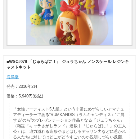
■WSC#079 『じゅらぱに！』 ジュラちゃん ノンスケール レジンキ
ャストキット
海洋堂
発売：2016年2月
価格：5,940円(税込)
「女性アーティスト5人組」という非常にめずらしいアマチュ
アディーラーである“RUMKANDIS（ラムキャンディス）”に属
する“のら”のプレゼンテーション作品となる『ジュラちゃん』
（雑誌『キャラさがしランド』連載中『じゅらぱに！』の主人
公）は、迫力溢れる造形やほとばしるデッサン力などに惹かれ
る人たちに対してはどこがどうすごいのか説明しづらい反面、