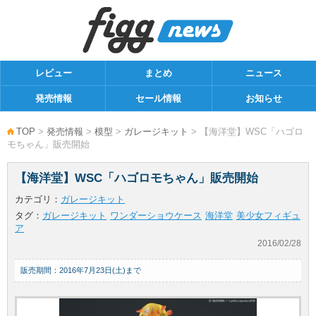
レビュー
まとめ
ニュース
発売情報
セール情報
お知らせ
TOP
>
発売情報
>
模型
>
ガレージキット
> 【海洋堂】WSC「ハゴロ
モちゃん」販売開始
【海洋堂】WSC「ハゴロモちゃん」販売開始
カテゴリ：
ガレージキット
タグ：
ガレージキット
ワンダーショウケース
海洋堂
美少女フィギュ
ア
2016/02/28
販売期間：2016年7月23日(土)まで