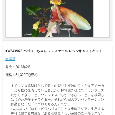
■WSC#078 ハゴロモちゃん ノンスケール レジンキャストキット
海洋堂
発売：2016年2月
価格：31,320円(税込)
すでにプロ原型師として数々の製品を複数のフィギュアメーカ
ーより世に発表している岩元が、採算度外視にて「ワンフェス
だからできること、ワンフェスでしかできないこと」を模索し
はじめた創作キャラクター、それが今回のプレゼンテーション
作品となった『ハゴロモちゃん』です。
ちなみにハゴロモ（ビワハゴロモ）とは東南アジアに生息する
蝉科に属する思議な（ある意味毒々しい色彩のユーモラスな）