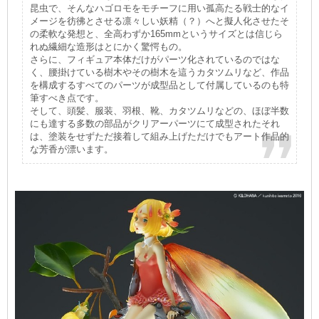
昆虫で、そんなハゴロモをモチーフに用い孤高たる戦士的なイ
メージを彷彿とさせる凛々しい妖精（？）へと擬人化させたそ
の柔軟な発想と、全高わずか165mmというサイズとは信じら
れぬ繊細な造形はとにかく驚愕もの。
さらに、フィギュア本体だけがパーツ化されているのではな
く、腰掛けている樹木やその樹木を這うカタツムリなど、作品
を構成するすべてのパーツが成型品として付属しているのも特
筆すべき点です。
そして、頭髪、服装、羽根、靴、カタツムリなどの、ほぼ半数
にも達する多数の部品がクリアーパーツにて成型されたそれ
は、塗装をせずただ接着して組み上げただけでもアート作品的
な芳香が漂います。