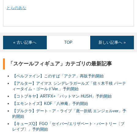
とらのあな
« 古い記事へ
TOP
新しい記事へ »
「スケールフィギュア」カテゴリの最新記事
【ベルファイン】このすば「アクア」再販予約開始
【アルター】アイマス シンデレラガールズ「佐々木千枝 パーテ
ィータイム・ゴールドVer.」予約開始
【コトブキヤ】ARTFX+「バットマン HUSH」予約開始
【エモントイズ】KOF「八神庵」予約開始
【プルクラ】デート・ア・ライブ「鳶一折紙 エンジェルver」予
約開始
【キューズQ】FGO「セイバー/エリザベート・バートリー〔ブ
レイブ〕」予約開始