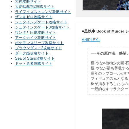
大神攻略サイト
大逆転裁判2攻略サイト
ライフイズストレンジ攻略サイト
ザンキゼロ攻略サイト
シュタインズゲート攻略サイト
シュタインズゲート0攻略サイト
■黒執事 Book of Mur
ワンダと巨像攻略サイト
アークナイツ攻略サイト
ANIPLEX+
ポケモンスリープ攻略サイト
ブラウンダスト2攻略サイト
ダーク姫攻略サイト
—–その原作者、熱望
Sea of Stars攻略サイト
枢 やな×植物少女園
ドット勇者攻略サイト
枢 やなが最も尊敬す
長年のラブコールが叶
フィギュアの元となる
枢が描き下ろしたもの
一般的なキャラクター