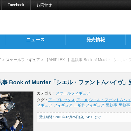
Facebook
お問合せ
ニュース
発売情報
ア
>
スケールフィギュア
> 【ANIPLEX+】黒執事 Book of Murder「シ
執事 Book of Murder「シエル・ファントムハイヴ
カテゴリ：
スケールフィギュア
タグ：
アニプレックス
アニメ
シエル・ファントムハイ
ィギュア
フィギュア
一般作フィギュア
黒執事
黒執事 B
受注期間：2015年12月25日(金) 24:00 まで