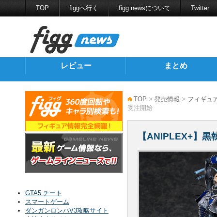
TOP
figgへ行く
figg newsについて
Twitter
レビュー
まとめ
TOP
>
発売情報
>
フィギュ
受注開始
【ANIPLEX+】黒
GTA5 チート
スマートゲーム
ダンガンロンパV3攻略サイト