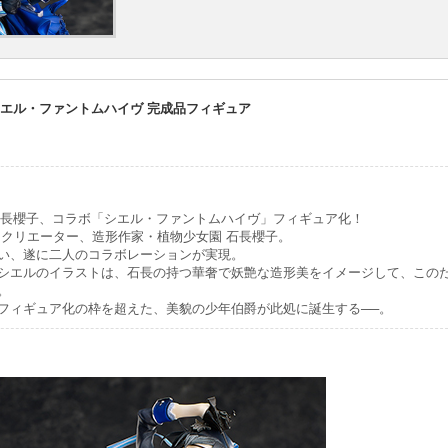
der シエル・ファントムハイヴ 完成品フィギュア
。
 石長櫻子、コラボ「シエル・ファントムハイヴ」フィギュア化！
るクリエーター、造形作家・植物少女園 石長櫻子。
い、遂に二人のコラボレーションが実現。
シエルのイラストは、石長の持つ華奢で妖艶な造形美をイメージして、この
。
フィギュア化の枠を超えた、美貌の少年伯爵が此処に誕生する──。