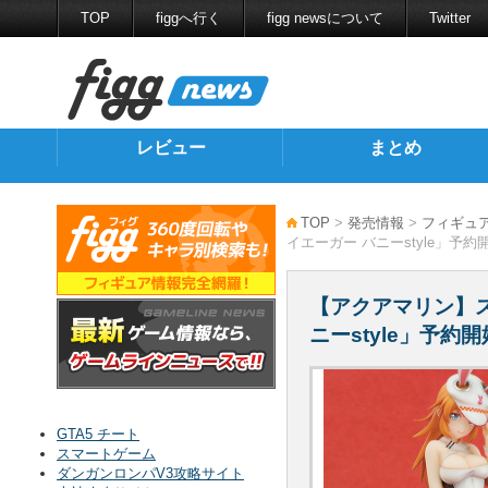
TOP
figgへ行く
figg newsについて
Twitter
レビュー
まとめ
TOP
>
発売情報
>
フィギュ
イエーガー バニーstyle」予約
【アクアマリン】ス
ニーstyle」予約開
GTA5 チート
スマートゲーム
ダンガンロンパV3攻略サイト