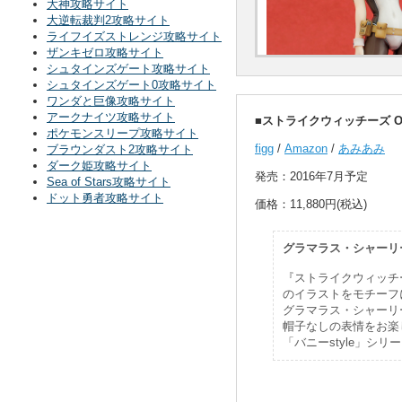
大神攻略サイト
大逆転裁判2攻略サイト
ライフイズストレンジ攻略サイト
ザンキゼロ攻略サイト
シュタインズゲート攻略サイト
シュタインズゲート0攻略サイト
ワンダと巨像攻略サイト
アークナイツ攻略サイト
■ストライクウィッチーズ Oper
ポケモンスリープ攻略サイト
figg
/
Amazon
/
あみあみ
ブラウンダスト2攻略サイト
ダーク姫攻略サイト
発売：2016年7月予定
Sea of Stars攻略サイト
ドット勇者攻略サイト
価格：11,880円(税込)
グラマラス・シャーリ
『ストライクウィッチーズ 
のイラストをモチーフ
グラマラス・シャーリ
帽子なしの表情をお楽
「バニーstyle」シ