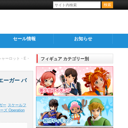
セール情報
お知らせ
シャーロット・E・
フィギュア カテゴリー別
エーガー バ
ガー
スケールフ
Operation