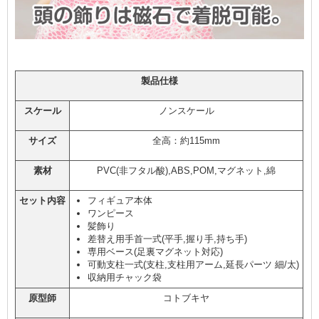
製品仕様
スケール
ノンスケール
サイズ
全高：約115mm
素材
PVC(非フタル酸),ABS,POM,マグネット,綿
セット内容
フィギュア本体
ワンピース
髪飾り
差替え用手首一式(平手,握り手,持ち手)
専用ベース(足裏マグネット対応)
可動支柱一式(支柱,支柱用アーム,延長パーツ 細/太)
収納用チャック袋
原型師
コトブキヤ