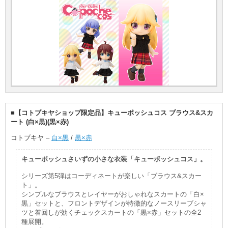
■【コトブキヤショップ限定品】キューポッシュコス ブラウス&スカ
ート (白×黒)(黒×赤)
コトブキヤ –
白×黒
/
黒×赤
キューポッシュさいずの小さな衣装「キューポッシュコス」。
シリーズ第5弾はコーディネートが楽しい「ブラウス&スカー
ト」。
シンプルなブラウスとレイヤーがおしゃれなスカートの「白×
黒」セットと、フロントデザインが特徴的なノースリーブシャ
ツと着回しが効くチェックスカートの「黒×赤」セットの全2
種展開。