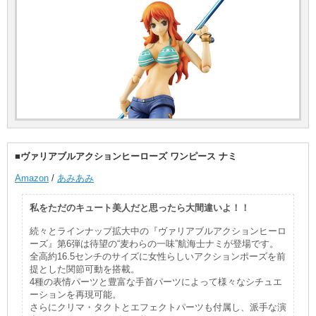
■ヴァリアブルアクションヒーローズ ワンピース ナミ
Amazon
/
あみあみ
私をただのキュート美人だと思ったら大間違いよ！！
続々とラインナップ拡大中の『ヴァリアブルアクションヒーロ
ーズ』第6弾は待望の“麦わらの一味”航海士ナミが登場です。
全高約16.5センチのサイズに女性らしいアクションポーズを前
提とした関節可動を搭載。
4種の表情パーツと豊富な手首パーツによって様々なシチュエ
ーションを再現可能。
さらにクリマ・タクトとエフェクトパーツも付属し、派手な演