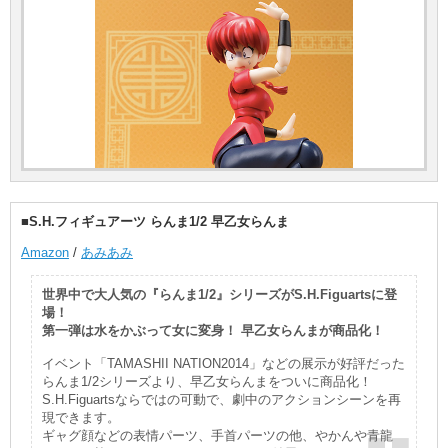
■S.H.フィギュアーツ らんま1/2 早乙女らんま
Amazon
/
あみあみ
世界中で大人気の『らんま1/2』シリーズがS.H.Figuartsに登
場！
第一弾は水をかぶって女に変身！ 早乙女らんまが商品化！
イベント「TAMASHII NATION2014」などの展示が好評だった
らんま1/2シリーズより、早乙女らんまをついに商品化！
S.H.Figuartsならではの可動で、劇中のアクションシーンを再
現できます。
ギャグ顔などの表情パーツ、手首パーツの他、やかんや青龍