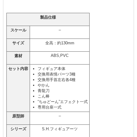
製品仕様
–
スケール
サイズ
全高：約130mm
ABS,PVC
素材
セット内容
フィギュア本体
交換用表情パーツ3種
交換用手首左右各4種
やかん
青龍刀
こん棒
“ちゅどーん”エフェクト一式
専用台座一式
–
原型師
シリーズ
S.H.フィギュアーツ