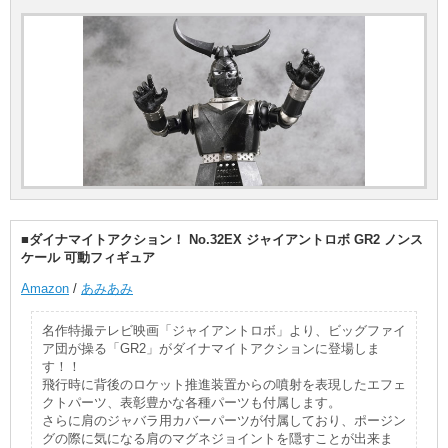
■ダイナマイトアクション！ No.32EX ジャイアントロボ GR2 ノンス
ケール 可動フィギュア
Amazon
/
あみあみ
名作特撮テレビ映画「ジャイアントロボ」より、ビッグファイ
ア団が操る「GR2」がダイナマイトアクションに登場しま
す！！
飛行時に背後のロケット推進装置からの噴射を表現したエフェ
クトパーツ、表彰豊かな各種パーツも付属します。
さらに肩のジャバラ用カバーパーツが付属しており、ポージン
グの際に気になる肩のマグネジョイントを隠すことが出来ま