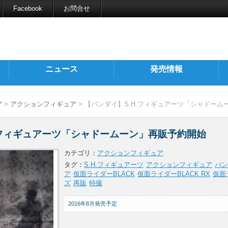
Facebook
お問合せ
ニュース
発売情報
ア
>
アクションフィギュア
> 【バンダイ】S.H.フィギュアーツ「シャドー
.フィギュアーツ「シャドームーン」再販予約開始
カテゴリ：
アクションフィギュア
タグ：
S.H.フィギュアーツ
アクションフィギュア
バン
ア
仮面ライダーBLACK
仮面ライダーBLACK RX
仮面
ズ
再販
特撮
2016年8月発売予定