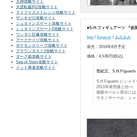
大神攻略サイト
大逆転裁判2攻略サイト
ライフイズストレンジ攻略サイト
ザンキゼロ攻略サイト
シュタインズゲート攻略サイト
■S.H.フィギュアーツ 『仮
シュタインズゲート0攻略サイト
ワンダと巨像攻略サイト
figg
/
Amazon
/
あみあみ
アークナイツ攻略サイト
ポケモンスリープ攻略サイト
発売：2016年8月予定
ブラウンダスト2攻略サイト
価格：4,536円(税込)
ダーク姫攻略サイト
Sea of Stars攻略サイト
ドット勇者攻略サイト
世紀王、S.H.Figuart
S.H.Figuarts 
2011年発売版と比
複眼やベルト部分には
サタンサーベル、シャ