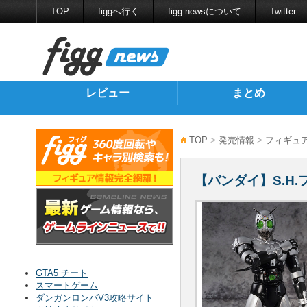
TOP
figgへ行く
figg newsについて
Twitter
レビュー
まとめ
TOP
>
発売情報
>
フィギュ
【バンダイ】S.H
GTA5 チート
スマートゲーム
ダンガンロンパV3攻略サイト