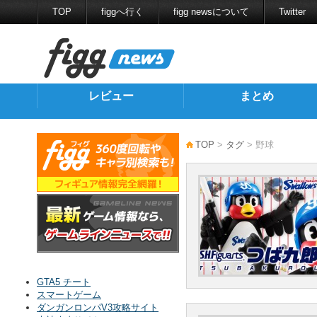
TOP
figgへ行く
figg newsについて
Twitter
レビュー
まとめ
TOP
>
タグ
> 野球
GTA5 チート
スマートゲーム
ダンガンロンパV3攻略サイト