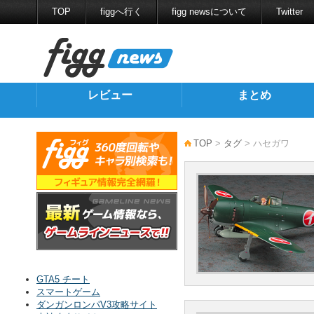
TOP
figgへ行く
figg newsについて
Twitter
レビュー
まとめ
TOP
>
タグ
> ハセガワ
GTA5 チート
スマートゲーム
ダンガンロンパV3攻略サイト