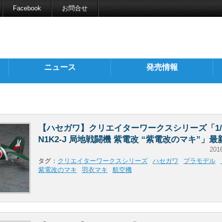
Facebook
お問合せ
ニュース
発売情報
【ハセガワ】クリエイターワークスシリーズ「1/3
N1K2-J 局地戦闘機 紫電改 “紫電改のマキ”」
201
タグ：
クリエイターワークスシリーズ
ハセガワ
プラモデル
紫電改のマキ
羽衣マキ
航空機