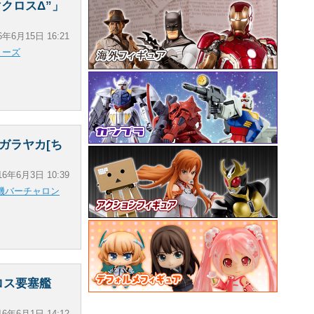
マクロスΔ”」
6年6月15日 16:21
リーズ
“ガラヤカ[ち
16年6月3日 10:39
機バーチャロン
ロス要塞艦
16年6月1日 14:12