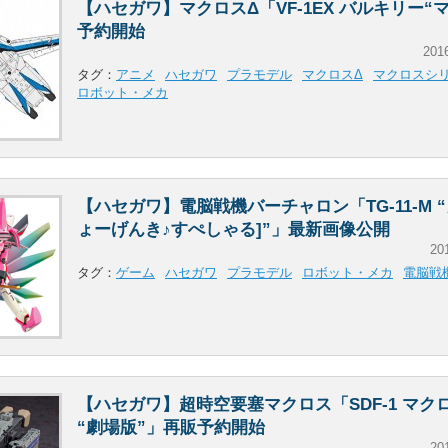
【ハセガワ】マクロスΔ「VF-1EX バルキリー“
予約開始
201
タグ：
アニメ
ハセガワ
プラモデル
マクロスΔ
マクロスシ
ロボット・メカ
【ハセガワ】電脳戦機バーチャロン「TG-11-M 
ょーげんき♪すぺしゃる]”」最新画像公開
20
タグ：
ゲーム
ハセガワ
プラモデル
ロボット・メカ
電脳戦
【ハセガワ】超時空要塞マクロス「SDF-1 マク
“劇場版”」再販予約開始
20