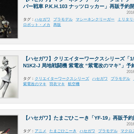
バー戦車 P.K.H.103 ナッツロッカー」再販予約
201
タグ：
ハセガワ
プラモデル
マシーネンクリーガー
ミリタリ
ロボット・メカ
再販
【ハセガワ】クリエイターワークスシリーズ「1/3
N1K2-J 局地戦闘機 紫電改 “紫電改のマキ”」
201
タグ：
クリエイターワークスシリーズ
ハセガワ
プラモデル
紫電改のマキ
羽衣マキ
航空機
【ハセガワ】たまごひこーき「YF-19」再販予
201
タグ：
アニメ
たまごひこーき
ハセガワ
プラモデル
マクロ