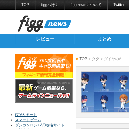
TOP
figgへ行く
figg newsについて
Twitter
レビュー
まとめ
TOP
>
タグ
> ダイヤのA
GTA5 チート
スマートゲーム
ダンガンロンパV3攻略サイト