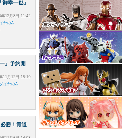
「御幸一也」
5年12月8日 11:42
イヤのA
也
一」予約開
年11月12日 15:19
ダイヤのA
 必勝！青道
5年11月6日 14:03