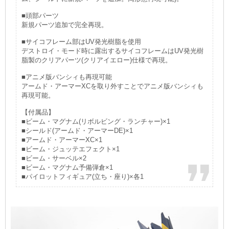
■頭部パーツ
新規パーツ追加で完全再現。
■サイコフレーム部はUV発光樹脂を使用
デストロイ・モード時に露出するサイコフレームはUV発光樹
脂製のクリアパーツ(クリアイエロー)仕様で再現。
■アニメ版バンシィも再現可能
アームド・アーマーXCを取り外すことでアニメ版バンシィも
再現可能。
【付属品】
■ビーム・マグナム(リボルビング・ランチャー)×1
■シールド(アームド・アーマーDE)×1
■アームド・アーマーXC×1
■ビーム・ジュッテエフェクト×1
■ビーム・サーベル×2
■ビーム・マグナム予備弾倉×1
■パイロットフィギュア(立ち・座り)×各1