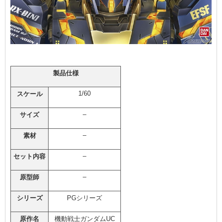
製品仕様
1/60
スケール
–
サイズ
–
素材
–
セット内容
–
原型師
シリーズ
PGシリーズ
原作名
機動戦士ガンダムUC