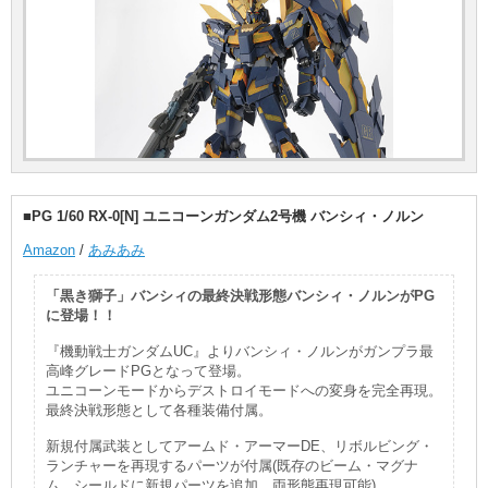
■PG 1/60 RX-0[N] ユニコーンガンダム2号機 バンシィ・ノルン
Amazon
/
あみあみ
「黒き獅子」バンシィの最終決戦形態バンシィ・ノルンがPG
に登場！！
『機動戦士ガンダムUC』よりバンシィ・ノルンがガンプラ最
高峰グレードPGとなって登場。
ユニコーンモードからデストロイモードへの変身を完全再現。
最終決戦形態として各種装備付属。
新規付属武装としてアームド・アーマーDE、リボルビング・
ランチャーを再現するパーツが付属(既存のビーム・マグナ
ム、シールドに新規パーツを追加。両形態再現可能)。