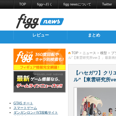
TOP
figgへ行く
figg newsについて
Twitter
レビュー
まとめ
TOP
>
ニュース
>
模型
>
プ
ル”【東雲研究所ver.】」最新
【ハセガワ】クリ
ル”【東雲研究所ve
GTA5 チート
スマートゲーム
ダンガンロンパV3攻略サイト