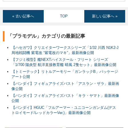
« 古い記事へ
TOP
新しい記事へ »
「プラモデル」カテゴリの最新記事
【ハセガワ】クリエイターワークスシリーズ「1/32 川西 N1K2-J
局地戦闘機 紫電改 “紫電改のマキ”」最新画像公開
【フジミ模型】艦NEXTハイスクール・フリート シリーズ
「1/700 陽炎型 航洋直接教育艦 晴風 2隻セット」最新画像公開
【トミーテック】リトルアーモリー「ガンラックB」パッケージ
アート公開
【バンダイ】フィギュアライズバスト「アスラン・ザラ」最新画
像公開
【バンダイ】フィギュアライズバスト「キラ・ヤマト」最新画像
公開
【バンダイ】HGUC「フルアーマー・ユニコーンガンダム(デス
トロイモード/レッドカラーVer.)」最新画像公開