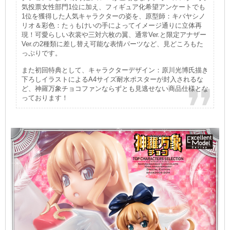
気投票女性部門1位に加え、フィギュア化希望アンケートでも
1位を獲得した人気キャラクターの姿を、原型師：キバヤシノ
リオ＆彩色：たぅもけいの手によってイメージ通りに立体再
現！可愛らしい衣裳や三対六枚の翼、通常Ver.と限定アナザー
Ver.の2種類に差し替え可能な表情パーツなど、見どころもた
っぷりです。
また初回特典として、キャラクターデザイン：原川光博氏描き
下ろしイラストによるA4サイズ耐水ポスターが封入されるな
ど、神羅万象チョコファンならずとも見逃せない商品仕様とな
っております！