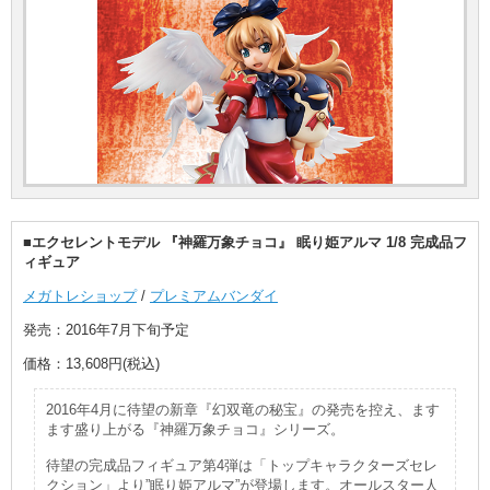
■エクセレントモデル 『神羅万象チョコ』 眠り姫アルマ 1/8 完成品フ
ィギュア
メガトレショップ
/
プレミアムバンダイ
発売：2016年7月下旬予定
価格：13,608円(税込)
2016年4月に待望の新章『幻双竜の秘宝』の発売を控え、ます
ます盛り上がる『神羅万象チョコ』シリーズ。
待望の完成品フィギュア第4弾は「トップキャラクターズセレ
クション」より”眠り姫アルマ”が登場します。オールスター人