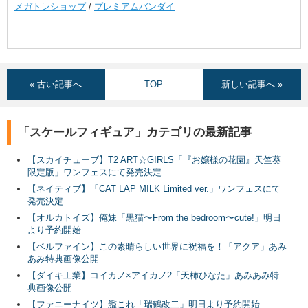
メガトレショップ
/
プレミアムバンダイ
« 古い記事へ
TOP
新しい記事へ »
「スケールフィギュア」カテゴリの最新記事
【スカイチューブ】T2 ART☆GIRLS「『お嬢様の花園』天竺葵
限定版」ワンフェスにて発売決定
【ネイティブ】「CAT LAP MILK Limited ver.」ワンフェスにて
発売決定
【オルカトイズ】俺妹「黒猫〜From the bedroom〜cute!」明日
より予約開始
【ベルファイン】この素晴らしい世界に祝福を！「アクア」あみ
あみ特典画像公開
【ダイキ工業】コイカノ×アイカノ2「天柿ひなた」あみあみ特
典画像公開
【ファニーナイツ】艦これ「瑞鶴改二」明日より予約開始