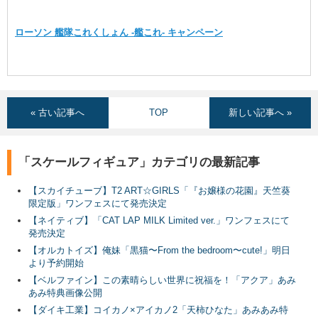
ローソン 艦隊これくしょん -艦これ- キャンペーン
« 古い記事へ
TOP
新しい記事へ »
「スケールフィギュア」カテゴリの最新記事
【スカイチューブ】T2 ART☆GIRLS「『お嬢様の花園』天竺葵
限定版」ワンフェスにて発売決定
【ネイティブ】「CAT LAP MILK Limited ver.」ワンフェスにて
発売決定
【オルカトイズ】俺妹「黒猫〜From the bedroom〜cute!」明日
より予約開始
【ベルファイン】この素晴らしい世界に祝福を！「アクア」あみ
あみ特典画像公開
【ダイキ工業】コイカノ×アイカノ2「天柿ひなた」あみあみ特