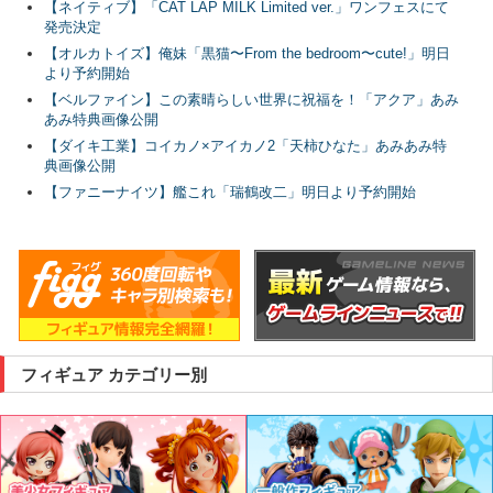
【ネイティブ】「CAT LAP MILK Limited ver.」ワンフェスにて
発売決定
【オルカトイズ】俺妹「黒猫〜From the bedroom〜cute!」明日
より予約開始
【ベルファイン】この素晴らしい世界に祝福を！「アクア」あみ
あみ特典画像公開
【ダイキ工業】コイカノ×アイカノ2「天柿ひなた」あみあみ特
典画像公開
【ファニーナイツ】艦これ「瑞鶴改二」明日より予約開始
フィギュア カテゴリー別