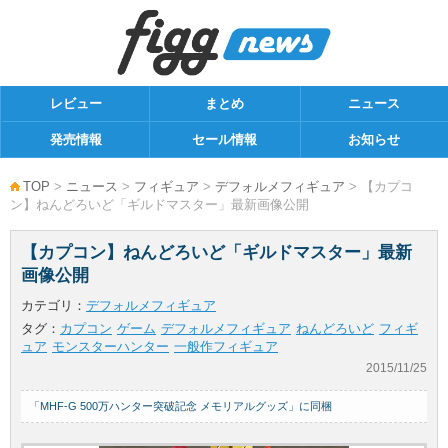
レビュー
まとめ
ニュース
発売情報
セール情報
お知らせ
TOP
>
ニュース
>
フィギュア
>
デフォルメフィギュア
> 【カプコ
ン】ねんどろいど「ギルドマスター」最新画像公開
【カプコン】ねんどろいど「ギルドマスター」最新
画像公開
カテゴリ：
デフォルメフィギュア
タグ：
カプコン
ゲーム
デフォルメフィギュア
ねんどろいど
フィギ
ュア
モンスターハンター
一般作フィギュア
2015/11/25
「MHF-G 500万ハンター突破記念 メモリアルグッズ」に同梱