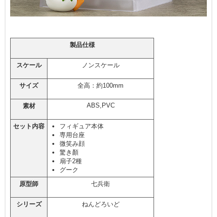
製品仕様
スケール
ノンスケール
サイズ
全高：約100mm
ABS,PVC
素材
セット内容
フィギュア本体
専用台座
微笑み顔
驚き顏
扇子2種
グーク
原型師
七兵衛
シリーズ
ねんどろいど