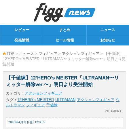
レビュー
まとめ
ニュース
発売情報
セール情報
お知らせ
TOP
>
ニュース
>
フィギュア
>
アクションフィギュア
> 【千値練】
12’HERO’s MEISTER「ULTRAMAN〜リミッター解除ver.〜」明日より受
注開始
【千値練】12’HERO’s MEISTER「ULTRAMAN〜リ
ミッター解除ver.〜」明日より受注開始
カテゴリ：
アクションフィギュア
タグ：
12’HERO’s MEISTER
ULTRAMAN
アクションフィギュア
ウ
ルトラマン
フィギュア
千値練
2016/03/31
2016年4月1日(金) 12:00〜