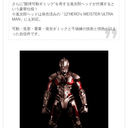
さらに“眼球可動ギミック”を有する進次郎ヘッドが付属すると
いう豪華仕様！
※進次郎ヘッドは発売済みの「12’HERO’s MEISTER ULTRA
MAN」にも対応。
可動・造形・重量・発光ギミックと千値練の技術と情熱が詰ま
った自信作です。