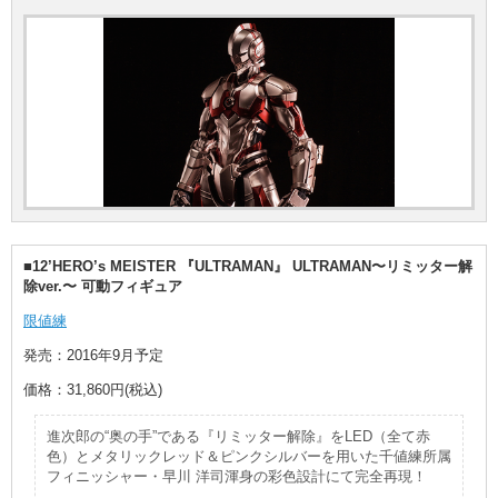
■12’HERO’s MEISTER 『ULTRAMAN』 ULTRAMAN〜リミッター解
除ver.〜 可動フィギュア
限値練
発売：2016年9月予定
価格：31,860円(税込)
進次郎の“奥の手”である『リミッター解除』をLED（全て赤
色）とメタリックレッド＆ピンクシルバーを用いた千値練所属
フィニッシャー・早川 洋司渾身の彩色設計にて完全再現！