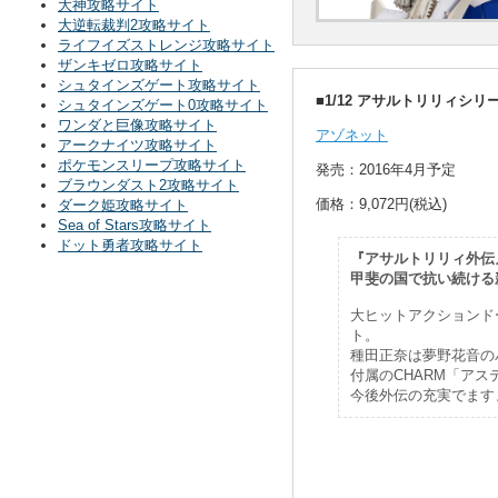
大神攻略サイト
大逆転裁判2攻略サイト
ライフイズストレンジ攻略サイト
ザンキゼロ攻略サイト
シュタインズゲート攻略サイト
■1/12 アサルトリリィシリ
シュタインズゲート0攻略サイト
ワンダと巨像攻略サイト
アゾネット
アークナイツ攻略サイト
ポケモンスリープ攻略サイト
発売：2016年4月予定
ブラウンダスト2攻略サイト
価格：9,072円(税込)
ダーク姫攻略サイト
Sea of Stars攻略サイト
ドット勇者攻略サイト
『アサルトリリィ外伝
甲斐の国で抗い続ける
大ヒットアクションド
ト。
種田正奈は夢野花音の
付属のCHARM「ア
今後外伝の充実でます