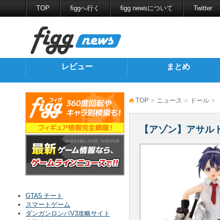
TOP
figgへ行く
figg newsについて
Twitter
レビュー
まとめ
TOP
>
ニュース
>
ドール
>
【アゾン】アサルト
GTA5 チート
スマートゲーム
ダンガンロンパV3攻略サイト