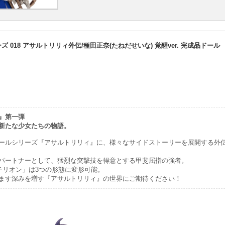
ーズ 018 アサルトリリィ外伝/種田正奈(たねだせいな) 覚醒ver. 完成品ドール
』第一弾
新たな少女たちの物語。
ールシリーズ『アサルトリリィ』に、様々なサイドストーリーを展開する外
パートナーとして、猛烈な突撃技を得意とする甲斐屈指の強者。
ステリオン」は3つの形態に変形可能。
ます深みを増す『アサルトリリィ』の世界にご期待ください！