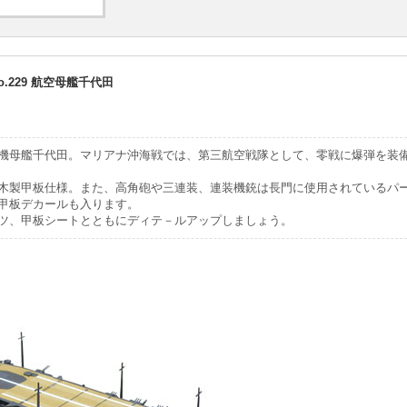
o.229 航空母艦千代田
機母艦千代田。マリアナ沖海戦では、第三航空戦隊として、零戦に爆弾を装
木製甲板仕様。また、高角砲や三連装、連装機銃は長門に使用されているパ
甲板デカールも入ります。
ツ、甲板シートとともにディテ－ルアップしましょう。