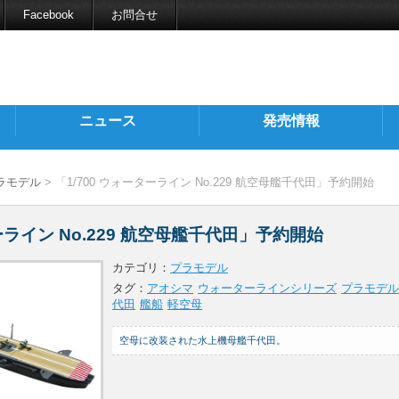
Facebook
お問合せ
ニュース
発売情報
ラモデル
> 「1/700 ウォーターライン No.229 航空母艦千代田」予約開始
ターライン No.229 航空母艦千代田」予約開始
カテゴリ：
プラモデル
タグ：
アオシマ
ウォーターラインシリーズ
プラモデル
代田
艦船
軽空母
空母に改装された水上機母艦千代田。