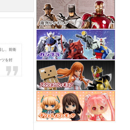
備し、前衛
ーツを封