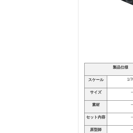
製品仕様
1/7
スケール
–
サイズ
–
素材
–
セット内容
–
原型師