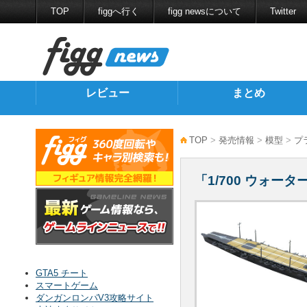
TOP
figgへ行く
figg newsについて
Twitter
レビュー
まとめ
TOP
>
発売情報
>
模型
>
プ
「1/700 ウォー
GTA5 チート
スマートゲーム
ダンガンロンパV3攻略サイト