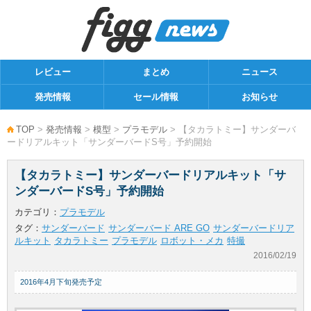
レビュー
まとめ
ニュース
発売情報
セール情報
お知らせ
TOP
>
発売情報
>
模型
>
プラモデル
> 【タカラトミー】サンダーバ
ードリアルキット「サンダーバードS号」予約開始
【タカラトミー】サンダーバードリアルキット「サ
ンダーバードS号」予約開始
カテゴリ：
プラモデル
タグ：
サンダーバード
サンダーバード ARE GO
サンダーバードリア
ルキット
タカラトミー
プラモデル
ロボット・メカ
特撮
2016/02/19
2016年4月下旬発売予定