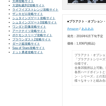
大神攻略サイト
大逆転裁判2攻略サイト
ライフイズストレンジ攻略サイト
ザンキゼロ攻略サイト
シュタインズゲート攻略サイト
■プラアクト・オプション・
シュタインズゲート0攻略サイト
ワンダと巨像攻略サイト
Amazon
/
あみあみ
アークナイツ攻略サイト
ポケモンスリープ攻略サイト
発売：2016年6月下旬予定
ブラウンダスト2攻略サイト
価格：1,836円(税込)
ダーク姫攻略サイト
Sea of Stars攻略サイト
ドット勇者攻略サイト
プラアクト・オプショ
「プラアクトシリーズ
仕様です。
全身20箇所以上可動
各所ハードポイントと
ン・シリーズ」との互
様々なキットと組み合