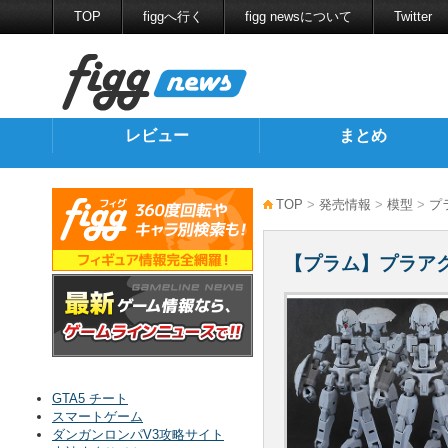
TOP
figgへ行く
figg newsについて
Twitter
レビュー
まとめ
TOP
>
発売情報
>
模型
>
プ
【プラム】プラア
GTA5 チート
スマートゲーム
ダンガンロンパV3攻略サイト