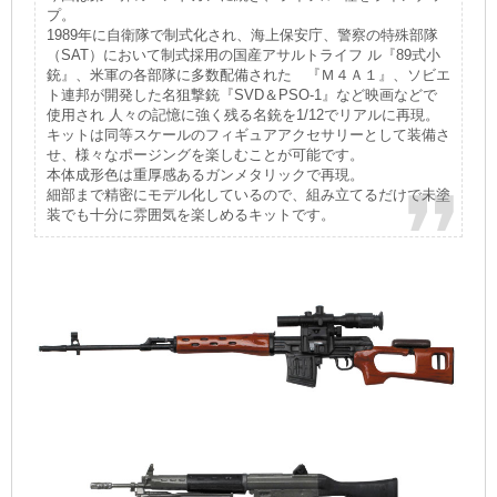
プ。
1989年に自衛隊で制式化され、海上保安庁、警察の特殊部隊
（SAT）において制式採用の国産アサルトライフ ル『89式小
銃』、米軍の各部隊に多数配備された 『Ｍ４Ａ１』、ソビエ
ト連邦が開発した名狙撃銃『SVD＆PSO-1』など映画などで
使用され 人々の記憶に強く残る名銃を1/12でリアルに再現。
キットは同等スケールのフィギュアアクセサリーとして装備さ
せ、様々なポージングを楽しむことが可能です。
本体成形色は重厚感あるガンメタリックで再現。
細部まで精密にモデル化しているので、組み立てるだけで未塗
装でも十分に雰囲気を楽しめるキットです。