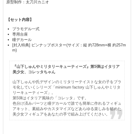
原型制作：太刀川カニオ
【セット内容】
プラモデル一式
専用台座
瞳デカール
[封入特典] ピンナップポスター(サイズ：縦 約728mm×横 約257m
m)
『山下しゅんやミリタリーキューティーズ』第5弾はイタリア
美少女、コレッタちゃん
山下しゅんや氏デザインのミリタリーテイストな女の子をプラ
モ化していくシリーズ「minimum factory 山下しゅんやミリタ
リーキューティーズ」。
第5弾はイタリア風味の「コレッタ」です。
色分け済みパーツと瞳デカールで誰でも簡単に作れるフィギュ
アキット、素組みやカスタマイズなどあらゆる楽しみを秘めた
美少女フィギュアをあなたの手で組み上げてください。