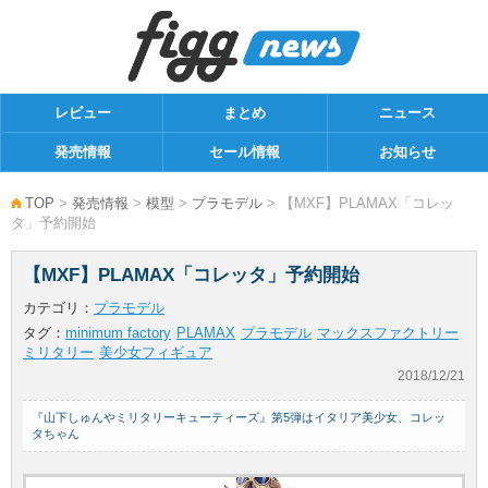
レビュー
まとめ
ニュース
発売情報
セール情報
お知らせ
TOP
>
発売情報
>
模型
>
プラモデル
> 【MXF】PLAMAX「コレッ
タ」予約開始
【MXF】PLAMAX「コレッタ」予約開始
カテゴリ：
プラモデル
タグ：
minimum factory
PLAMAX
プラモデル
マックスファクトリー
ミリタリー
美少女フィギュア
2018/12/21
『山下しゅんやミリタリーキューティーズ』第5弾はイタリア美少女、コレッ
タちゃん