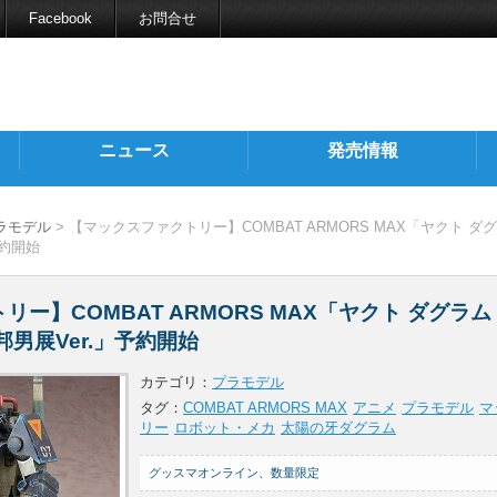
Facebook
お問合せ
ニュース
発売情報
ラモデル
> 【マックスファクトリー】COMBAT ARMORS MAX「ヤクト ダ
予約開始
ー】COMBAT ARMORS MAX「ヤクト ダグラム
男展Ver.」予約開始
カテゴリ：
プラモデル
タグ：
COMBAT ARMORS MAX
アニメ
プラモデル
マ
リー
ロボット・メカ
太陽の牙ダグラム
グッスマオンライン、数量限定