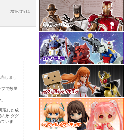
2016/01/14
完売しまし
ップで数量
い。
再現した成
の牙 ダグ
っていま