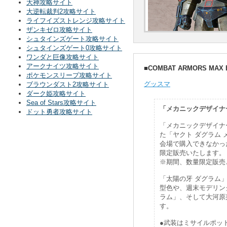
大神攻略サイト
大逆転裁判2攻略サイト
ライフイズストレンジ攻略サイト
ザンキゼロ攻略サイト
シュタインズゲート攻略サイト
シュタインズゲート0攻略サイト
ワンダと巨像攻略サイト
アークナイツ攻略サイト
■COMBAT ARMORS MA
ポケモンスリープ攻略サイト
グッスマ
ブラウンダスト2攻略サイト
ダーク姫攻略サイト
Sea of Stars攻略サイト
「メカニックデザイナ
ドット勇者攻略サイト
「メカニックデザイナ
た「ヤクト ダグラム 
会場で購入できなかっ
限定販売いたします。
※期間、数量限定販売
「太陽の牙 ダグラム
型色や、週末モデリン
ラム」、そして大河原
す。
●武装はミサイルポッ