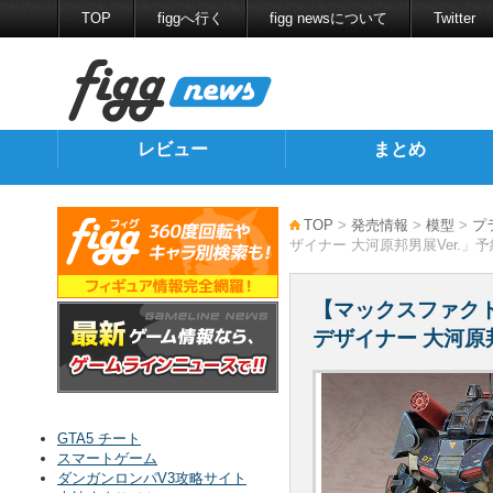
TOP
figgへ行く
figg newsについて
Twitter
レビュー
まとめ
TOP
>
発売情報
>
模型
>
プ
ザイナー 大河原邦男展Ver.」
【マックスファクトリ
デザイナー 大河原邦
GTA5 チート
スマートゲーム
ダンガンロンパV3攻略サイト