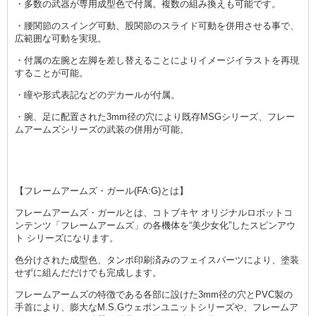
・多数の武器が専用成型色で付属。複数の組み換えも可能です。
・腰関節のスイング可動、股関節のスライド可動を併用させる事で、
広範囲な可動を実現。
・付属の左腕と左脚を差し替えることによりイメージイラストを再現
することが可能。
・瞳や形式表記などのデカールが付属。
・腕、足に配置された3mm径の穴により既存MSGシリーズ、フレー
ムアームズシリーズの武装の併用が可能。
【フレームアームズ・ガール(FA:G)とは】
フレームアームズ・ガールとは、コトブキヤ オリジナルロボットコ
ンテンツ「フレームアームズ」の各機体を“美少女化”したスピンアウ
ト シリーズになります。
色分けされた成型色、タンポ印刷済みのフェイスパーツにより、塗装
せずに組んだだけでも完成します。
フレームアームズの特徴である各部に設けた3mm径の穴とPVC製の
手首により、膨大なM.S.Gウェポンユニットシリーズや、フレームア