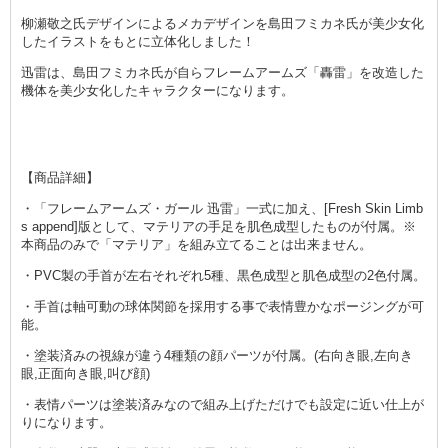
柳瀬敬之氏デザインによるメカデザインを島田フミカネ氏が美少女化
したイラストをもとに立体化しました！
迅雷は、島田フミカネ氏が自らフレームアームズ「轟雷」を改造した
機体を美少女化したキャラクターになります。
【商品詳細】
・「フレームアームズ・ガール 迅雷」一式に加え、[Fresh Skin Limb
s append]版として、マテリアの手足を肌色成型したものが付属。※
本商品のみで「マテリア」を組み立てることは出来ません。
・PVC製の手首が左右それぞれ5種、黒色成型と肌色成型の2色付属。
・手首は軸可動の球体関節を採用する事で表情豊かなポージングが可
能。
・塗装済みの視線が違う4種類の顔パーツが付属。(右向き眼,左向き
眼,正面向き眼,叫び顔)
・表情パーツは塗装済みなので組み上げただけでも設定に近い仕上が
りになります。