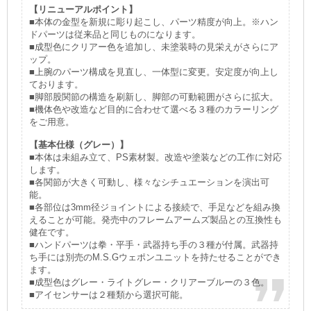
【リニューアルポイント】
■本体の金型を新規に彫り起こし、パーツ精度が向上。※ハン
ドパーツは従来品と同じものになります。
■成型色にクリアー色を追加し、未塗装時の見栄えがさらにア
ップ。
■上腕のパーツ構成を見直し、一体型に変更。安定度が向上し
ております。
■脚部股関節の構造を刷新し、脚部の可動範囲がさらに拡大。
■機体色や改造など目的に合わせて選べる３種のカラーリング
をご用意。
【基本仕様（グレー）】
■本体は未組み立て、PS素材製。改造や塗装などの工作に対応
します。
■各関節が大きく可動し、様々なシチュエーションを演出可
能。
■各部位は3mm径ジョイントによる接続で、手足などを組み換
えることが可能。発売中のフレームアームズ製品との互換性も
健在です。
■ハンドパーツは拳・平手・武器持ち手の３種が付属。武器持
ち手には別売のM.S.Gウェポンユニットを持たせることができ
ます。
■成型色はグレー・ライトグレー・クリアーブルーの３色。
■アイセンサーは２種類から選択可能。