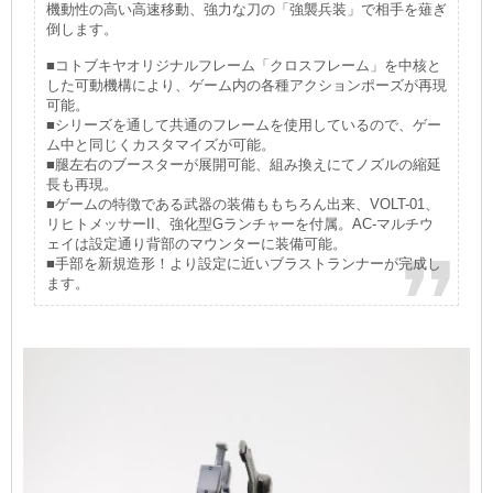
機動性の高い高速移動、強力な刀の「強襲兵装」で相手を薙ぎ
倒します。
■コトブキヤオリジナルフレーム「クロスフレーム」を中核と
した可動機構により、ゲーム内の各種アクションポーズが再現
可能。
■シリーズを通して共通のフレームを使用しているので、ゲー
ム中と同じくカスタマイズが可能。
■腿左右のブースターが展開可能、組み換えにてノズルの縮延
長も再現。
■ゲームの特徴である武器の装備ももちろん出来、VOLT-01、
リヒトメッサーII、強化型Gランチャーを付属。AC-マルチウ
ェイは設定通り背部のマウンターに装備可能。
■手部を新規造形！より設定に近いブラストランナーが完成し
ます。