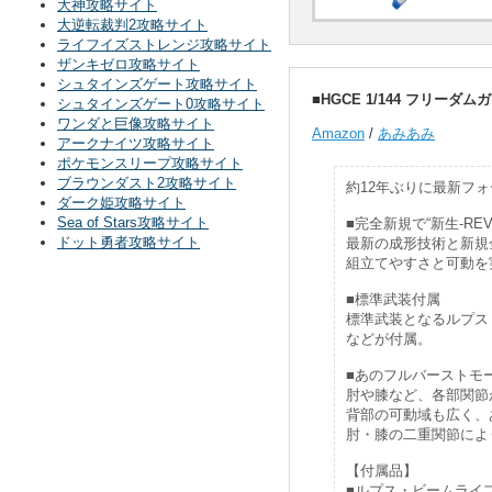
大神攻略サイト
大逆転裁判2攻略サイト
ライフイズストレンジ攻略サイト
ザンキゼロ攻略サイト
シュタインズゲート攻略サイト
■HGCE 1/144 フリーダム
シュタインズゲート0攻略サイト
ワンダと巨像攻略サイト
Amazon
/
あみあみ
アークナイツ攻略サイト
ポケモンスリープ攻略サイト
ブラウンダスト2攻略サイト
約12年ぶりに最新フ
ダーク姫攻略サイト
Sea of Stars攻略サイト
■完全新規で“新生-REVI
ドット勇者攻略サイト
最新の成形技術と新規金
組立てやすさと可動を
■標準武装付属
標準武装となるルプス
などが付属。
■あのフルバーストモ
肘や膝など、各部関節
背部の可動域も広く、
肘・膝の二重関節によ
【付属品】
■ルプス・ビームライフ