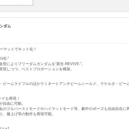
ガンダム
ォーマットでキット化！
VE-”
型によりフリーダムガンダムを“新生-REVIVE-”。
実現しつつ、ベストプロポーションを構築。
・ビームライフルのほかラミネートアンチビームシールド、ラケルタ・ビー
ードも再現！
が自由に可動。
あのフルバーストモードやハイマットモード等、劇中のポーズも自由自在に
り、腿上げ等の動作も再現可能。
ル×1