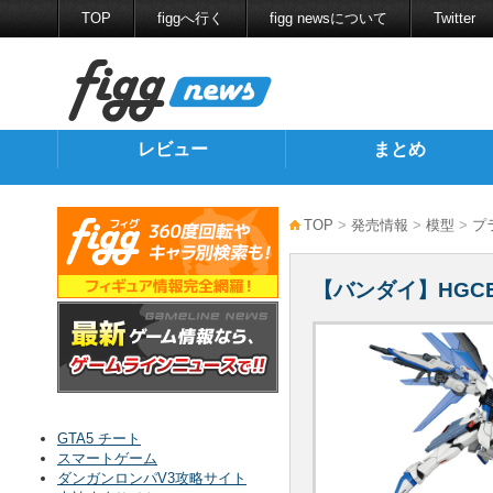
TOP
figgへ行く
figg newsについて
Twitter
レビュー
まとめ
TOP
>
発売情報
>
模型
>
プ
【バンダイ】HGC
GTA5 チート
スマートゲーム
ダンガンロンパV3攻略サイト