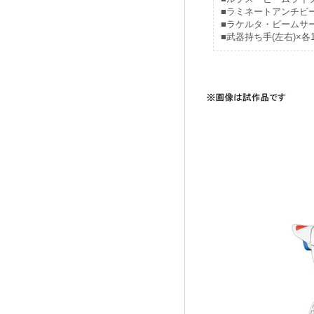
■ラミネートアンチビ
■ラケルタ・ビームサー
■武器持ち手(左右)×各