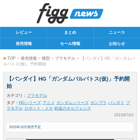
レビュー
まとめ
ニュース
発売情報
セール情報
お知らせ
TOP
>
発売情報
>
模型
>
プラモデル
> 【バンダイ】HG「ガンダムバ
ルバトス(仮)」予約開始
【バンダイ】HG「ガンダムバルバトス(仮)」予約開
始
カテゴリ：
プラモデル
タグ：
HGシリーズ
アニメ
ガンダムシリーズ
ガンプラ
バンダイ
プ
ラモデル
ロボット・メカ
鉄血のオルフェンズ
2015/07/23
2015年10月発売予定