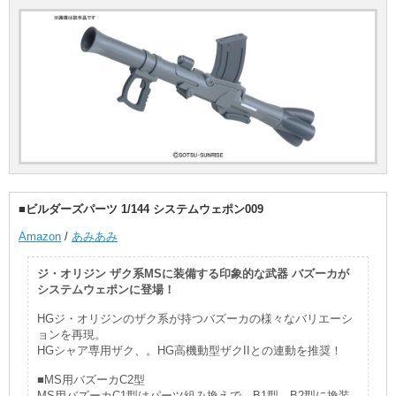
■ビルダーズパーツ 1/144 システムウェポン009
Amazon
/
あみあみ
ジ・オリジン ザク系MSに装備する印象的な武器 バズーカが
システムウェポンに登場！
HGジ・オリジンのザク系が持つバズーカの様々なバリエーシ
ョンを再現。
HGシャア専用ザク、。HG高機動型ザクIIとの連動を推奨！
■MS用バズーカC2型
MS用バズーカC1型はパーツ組み換えで、B1型、B2型に換装