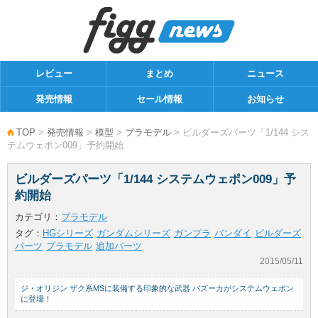
レビュー
まとめ
ニュース
発売情報
セール情報
お知らせ
TOP
>
発売情報
>
模型
>
プラモデル
> ビルダーズパーツ「1/144 シス
テムウェポン009」予約開始
ビルダーズパーツ「1/144 システムウェポン009」予
約開始
カテゴリ：
プラモデル
タグ：
HGシリーズ
ガンダムシリーズ
ガンプラ
バンダイ
ビルダーズ
パーツ
プラモデル
追加パーツ
2015/05/11
ジ・オリジン ザク系MSに装備する印象的な武器 バズーカがシステムウェポン
に登場！