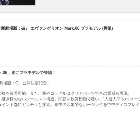
新劇場版：破』 エヴァンゲリオン Mark.06 プラモデル (再販)
rk.06、遂にプラモデルで登場！
劇場版：Q」公開決定記念！
の輪を装着可能。また、額やゴーグルはクリアパーツでその質感も再現。
、継ぎ目のないシームレス構造。関節を軟質樹脂で覆い、“人造人間”のイメー
ョイント部にガッチリと接続。劇中の印象的なポージングを空中ディスプレイ