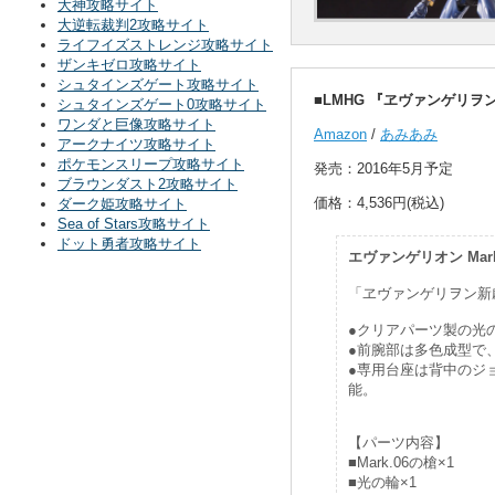
大神攻略サイト
大逆転裁判2攻略サイト
ライフイズストレンジ攻略サイト
ザンキゼロ攻略サイト
シュタインズゲート攻略サイト
■LMHG 『ヱヴァンゲリヲン
シュタインズゲート0攻略サイト
ワンダと巨像攻略サイト
Amazon
/
あみあみ
アークナイツ攻略サイト
ポケモンスリープ攻略サイト
発売：2016年5月予定
ブラウンダスト2攻略サイト
価格：4,536円(税込)
ダーク姫攻略サイト
Sea of Stars攻略サイト
ドット勇者攻略サイト
エヴァンゲリオン Ma
「ヱヴァンゲリヲン新
●クリアパーツ製の光
●前腕部は多色成型で
●専用台座は背中のジ
能。
【パーツ内容】
■Mark.06の槍×1
■光の輪×1