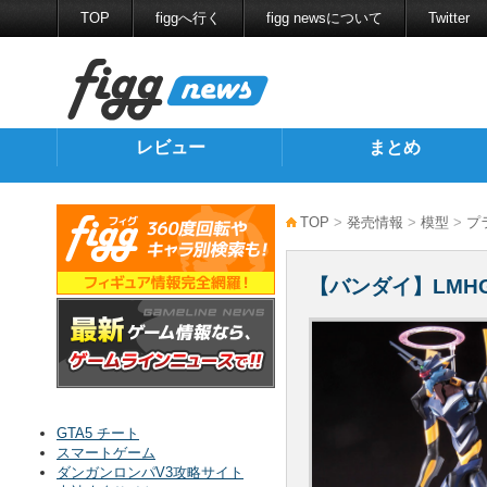
TOP
figgへ行く
figg newsについて
Twitter
レビュー
まとめ
TOP
>
発売情報
>
模型
>
プ
【バンダイ】LMHG
GTA5 チート
スマートゲーム
ダンガンロンパV3攻略サイト