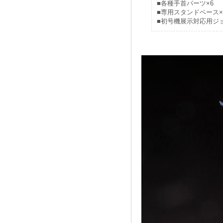
■各種手首パーツ×6
■専用スタンドベース×
■初号機展示対応用ジ