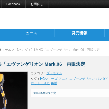
Facebook
お問合せ
ニュース
発売情報
ラモデル
> 【バンダイ】LMHG「エヴァンゲリオン Mark.06」再販決定
「エヴァンゲリオン Mark.06」再販決定
カテゴリ：
プラモデル
タグ：
HGシリーズ
アニメ
エヴァンゲリオン
バンダイ
ボット・メカ
再販
2016年5月発売予定