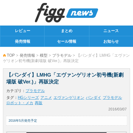
レビュー
まとめ
ニュース
発売情報
セール情報
お知らせ
TOP
>
発売情報
>
模型
>
プラモデル
> 【バンダイ】LMHG「エヴァン
ゲリオン初号機(新劇場版 破Ver.)」再販決定
【バンダイ】LMHG「エヴァンゲリオン初号機(新劇
場版 破Ver.)」再販決定
カテゴリ：
プラモデル
タグ：
HGシリーズ
アニメ
エヴァンゲリオン
バンダイ
プラモデル
ロボット・メカ
再販
2016/03/07
2016年5月発売予定