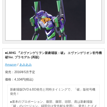
■LMHG 『ヱヴァンゲリヲン新劇場版：破』 エヴァンゲリオン初号機
破Ver. プラモデル (再販)
Amazon
/
あみあみ
発売：2016年5月予定
価格：4,104円(税込)
新劇場版DVD＆BD発売と同時タイミングで、「破」版初号機
発売！
●基本のプロポーション、腹部、腿部、頭部、肩は新劇場版
「破」のバージョン。緑部分は蛍光材を使用し、発光したイメ