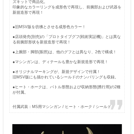
ズキットで商品化。
印象的なカラーリングを成形色で再現し、前腕部および武器を
新規造形で再現！
●旧MSV版を彷彿とさせる成形色カラー！
●店頭発売(別売)の「プロトタイプグフ(戦術実証機)」とは異な
る前腕部形状を新規造形で再現！
●上腕部・脚部(脹脛)は、他のグフとは異なり、2色で構成！
●マシンガンは、ディテールも豊かな新規造形で再現！
●オリジナルマーキングが、新規デザインで付属！
旧MSV版にも描かれているシールドのナンバリングも収録。
●ヒート・ホークは、バトル形態および収納形態(携行用)の2種
が付属。
付属武装：MS用マシンガン / ヒート・ホーク / シールド