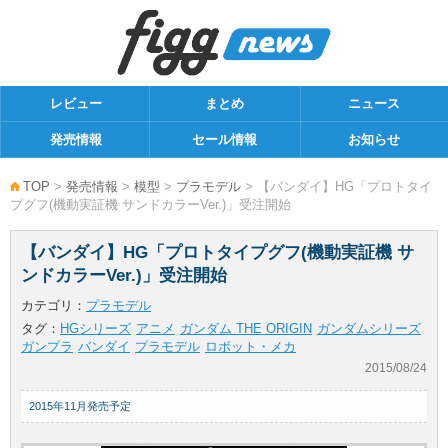
レビュー
まとめ
ニュース
発売情報
セール情報
お知らせ
TOP
>
発売情報
>
模型
>
プラモデル
> 【バンダイ】HG「プロトタイ
プグフ(機動実証機 サンドカラーVer.)」受注開始
【バンダイ】HG「プロトタイプグフ(機動実証機 サ
ンドカラーVer.)」受注開始
カテゴリ：
プラモデル
タグ：
HGシリーズ
アニメ
ガンダム THE ORIGIN
ガンダムシリーズ
ガンプラ
バンダイ
プラモデル
ロボット・メカ
2015/08/24
2015年11月発売予定