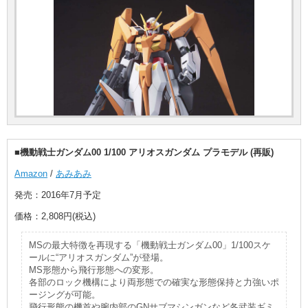
■機動戦士ガンダム00 1/100 アリオスガンダム プラモデル (再販)
Amazon
/
あみあみ
発売：2016年7月予定
価格：2,808円(税込)
MSの最大特徴を再現する「機動戦士ガンダム00」1/100スケ
ールに“アリオスガンダム”が登場。
MS形態から飛行形態への変形。
各部のロック機構により両形態での確実な形態保持と力強いポ
ージングが可能。
飛行形態の機首や腕内部のGNサブマシンガンなど各武装ギミ