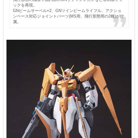
ックを再現。
GNビームサーベル×2、GNツインビームライフル、アクショ
ンベース対応ジョイントパーツ(MS用、飛行形態用の2種)が付
属。