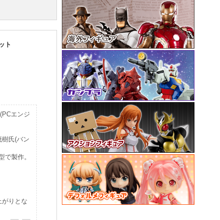
セット
PCエンジ
樹氏(バン
型で製作。
上がりとな