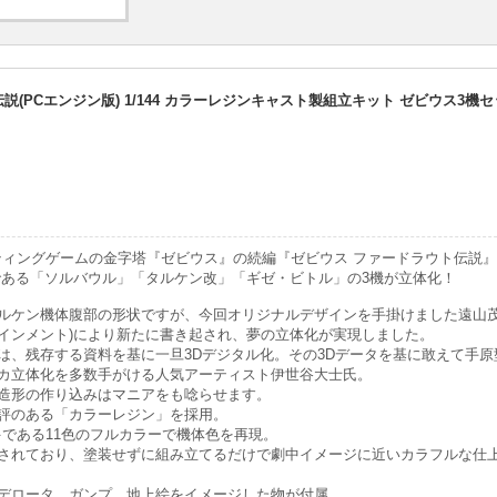
説(PCエンジン版) 1/144 カラーレジンキャスト製組立キット ゼビウス3機
ティングゲームの金字塔『ゼビウス』の続編『ゼビウス ファードラウト伝説』(
である「ソルバウル」「タルケン改」「ギゼ・ビトル」の3機が立体化！
ルケン機体腹部の形状ですが、今回オリジナルデザインを手掛けました遠山茂
インメント)により新たに書き起され、夢の立体化が実現しました。
は、残存する資料を基に一旦3Dデジタル化。その3Dデータを基に敢えて手原
カ立体化を多数手がける人気アーティスト伊世谷大士氏。
造形の作り込みはマニアをも唸らせます。
評のある「カラーレジン」を採用。
多である11色のフルカラーで機体色を再現。
されており、塗装せずに組み立てるだけで劇中イメージに近いカラフルな仕
デロータ、ガンプ、地上絵をイメージした物が付属。