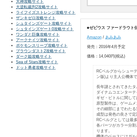
大神攻略サイト
大逆転裁判2攻略サイト
ライフイズストレンジ攻略サイト
ザンキゼロ攻略サイト
シュタインズゲート攻略サイト
■ゼビウス ファードラウト伝
シュタインズゲート0攻略サイト
ワンダと巨像攻略サイト
Amazon
/
あみあみ
アークナイツ攻略サイト
ポケモンスリープ攻略サイト
発売：2016年4月予定
ブラウンダスト2攻略サイト
価格：14,040円(税込)
ダーク姫攻略サイト
Sea of Stars攻略サイト
ドット勇者攻略サイト
RCベルグからシュー
ン版)より主人公機体
長年謎とされてきたタ
ダイナムコエンターテ
ギゼ・ビトルに関して
原型製作は、ゲームメ
その細部にまでわたる
成型は発色の良さで定
RCベルグとしては最
各パーツがカラー分割
ります。
機体のベースにはガル