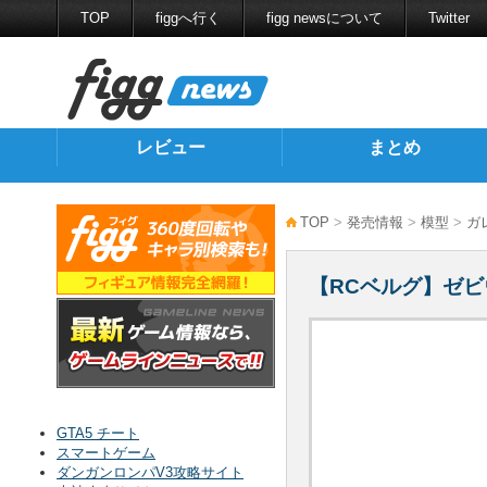
TOP
figgへ行く
figg newsについて
Twitter
レビュー
まとめ
TOP
>
発売情報
>
模型
>
ガ
【RCベルグ】ゼ
GTA5 チート
スマートゲーム
ダンガンロンパV3攻略サイト