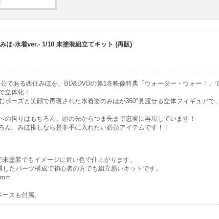
-水着ver.- 1/10 未塗装組立てキット (再販)
人公である西住みほを、BD&DVDの第1巻映像特典「ウォーター・ウォー！」
で立体化！
むポーズと笑顔で再現された水着姿のみほが360°見渡せる立体フィギュアで
への拘りはもちろん、頭の先からつま先まで忠実に再現しています！
ろん、みほ推しなら是非手に入れたい必須アイテムです！！
で未塗装でもイメージに近い色で仕上がります。
厳選したパーツ構成で初心者の方でも組立易いキットです。
mm
ベースも付属。