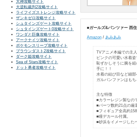
大神攻略サイト
大逆転裁判2攻略サイト
ライフイズストレンジ攻略サイト
ザンキゼロ攻略サイト
シュタインズゲート攻略サイト
■ガールズ&パンツァー 西住みほ
シュタインズゲート0攻略サイト
ワンダと巨像攻略サイト
Amazon
/
あみあみ
アークナイツ攻略サイト
ポケモンスリープ攻略サイト
ブラウンダスト2攻略サイト
TVアニメ本編での主
ダーク姫攻略サイト
ピンクの可愛い水着姿
Sea of Stars攻略サイト
恥ずかしそうに腕を組
ドット勇者攻略サイト
手に！！
水着の結び目など細部
ガルパンファンはもち
主な特徴
■カラーレジン製なの
■パーツ数約21点の
■フィギュア全高約158
■瞳デカール付属。
■砂浜をイメージした