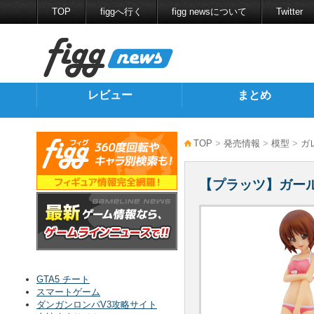
TOP
figgへ行く
figg newsについて
Twitter
レビュー
まとめ
TOP
>
発売情報
>
模型
>
ガ
【プラッツ】ガール
GTA5 チート
スマートゲーム
ダンガンロンパV3攻略サイト