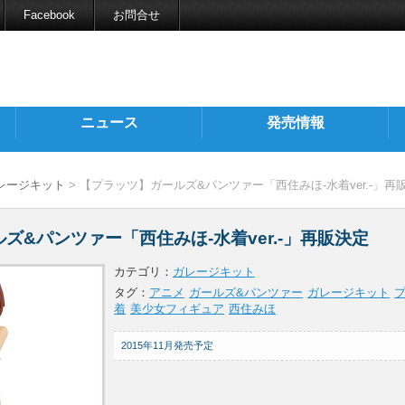
Facebook
お問合せ
ニュース
発売情報
レージキット
> 【プラッツ】ガールズ&パンツァー「西住みほ-水着ver.-」再
ズ&パンツァー「西住みほ-水着ver.-」再販決定
カテゴリ：
ガレージキット
タグ：
アニメ
ガールズ&パンツァー
ガレージキット
着
美少女フィギュア
西住みほ
2015年11月発売予定