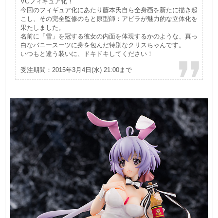
VCフィギュア化！
今回のフィギュア化にあたり藤本氏自ら全身画を新たに描き起
こし、その完全監修のもと原型師：アビラが魅力的な立体化を
果たしました。
名前に「雪」を冠する彼女の内面を体現するかのような、真っ
白なバニースーツに身を包んだ特別なクリスちゃんです。
いつもと違う装いに、ドキドキしてください！
受注期間：2015年3月4日(水) 21:00まで