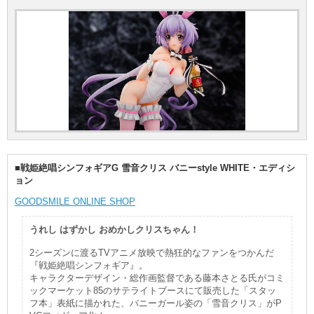
■戦姫絶唱シンフォギアG 雪音クリス バニーstyle WHITE・エディシ
ョン
GOODSMILE ONLINE SHOP
うれし はずかし おめかしクリスちゃん！
2シーズンに渡るTVアニメ放映で熱狂的なファンをつかんだ
『戦姫絶唱シンフォギア』。
キャラクターデザイン・総作画監督である藤本さとる氏がコミ
ックマーケット85のサテライトブースにて販売した「スタッ
フ本」表紙に描かれた、バニーガール姿の「雪音クリス」がP