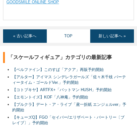
GOODSMILE ONLINE SHOP
« 古い記事へ
TOP
新しい記事へ »
「スケールフィギュア」カテゴリの最新記事
【ベルファイン】このすば「アクア」再販予約開始
【アルター】アイマス シンデレラガールズ「佐々木千枝 パーテ
ィータイム・ゴールドVer.」予約開始
【コトブキヤ】ARTFX+「バットマン HUSH」予約開始
【エモントイズ】KOF「八神庵」予約開始
【プルクラ】デート・ア・ライブ「鳶一折紙 エンジェルver」予
約開始
【キューズQ】FGO「セイバー/エリザベート・バートリー〔ブ
レイブ〕」予約開始