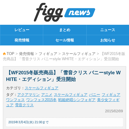
レビュー
まとめ
ニュース
発売情報
セール情報
お知らせ
TOP
>
発売情報
>
フィギュア
>
スケールフィギュア
> 【WF2015冬販
売商品】「雪音クリス バニーstyle WHITE・エディション」受注開始
【WF2015冬販売商品】「雪音クリス バニーstyle W
HITE・エディション」受注開始
カテゴリ：
スケールフィギュア
タグ：
アクアマリン
アニメ
スケールフィギュア
バニー
フィギュア
ワンフェス
ワンフェス2015冬
戦姫絶唱シンフォギア
美少女フィギ
ュア
雪音クリス
2015/02/09
2015年3月4日(水) 21:00まで