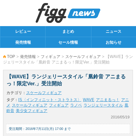
レビュー
まとめ
ニュース
発売情報
セール情報
お知らせ
TOP
>
発売情報
>
フィギュア
>
スケールフィギュア
> 【WAVE】ラン
ジェリースタイル「凰鈴音 アニまるっ！限定Ver.」受注開始
【WAVE】ランジェリースタイル「凰鈴音 アニまる
っ！限定Ver.」受注開始
カテゴリ：
スケールフィギュア
タグ：
IS〈インフィニット・ストラトス〉
WAVE
アニまるっ！
アニ
メ
スケールフィギュア
フィギュア
ラノベ
ランジェリースタイル
凰
鈴音
美少女フィギュア
2016/05/19
受注期間：2016年7月11日(月) 17:00 まで