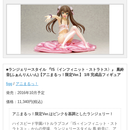
■ランジェリースタイル 『IS〈インフィニット・ストラトス〉』 凰鈴
音(ふぁんりんいん)【アニまるっ！限定Ver.】 1/8 完成品フィギュア
figg
/
アニまるっ！
発売：2016年10月予定
価格：11,340円(税込)
アニまるっ！限定Ver.はピンクを基調としたランジェリー！
ハイスピード学園バトルラブコメ「IS＜インフィニット・スト
ラトス＞」からの登場、ランジェリースタイル 凰 鈴音に、ア