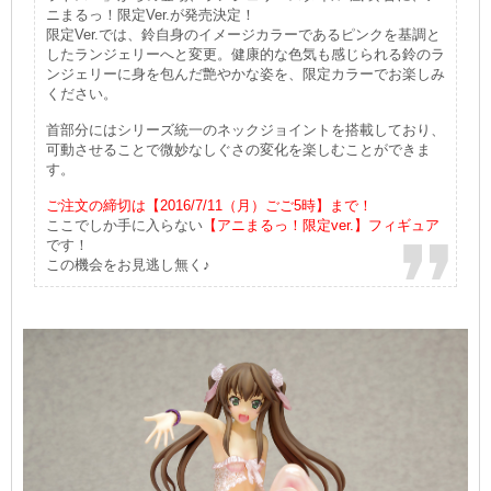
ニまるっ！限定Ver.が発売決定！
限定Ver.では、鈴自身のイメージカラーであるピンクを基調と
したランジェリーへと変更。健康的な色気も感じられる鈴のラ
ンジェリーに身を包んだ艶やかな姿を、限定カラーでお楽しみ
ください。
首部分にはシリーズ統一のネックジョイントを搭載しており、
可動させることで微妙なしぐさの変化を楽しむことができま
す。
ご注文の締切は【2016/7/11（月）ごご5時】まで！
ここでしか手に入らない
【アニまるっ！限定ver.】フィギュア
です！
この機会をお見逃し無く♪