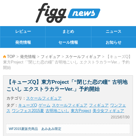
レビュー
まとめ
ニュース
発売情報
セール情報
お知らせ
TOP
>
発売情報
>
フィギュア
>
スケールフィギュア
> 【キューズQ】
東方Project「“閉じた恋の瞳” 古明地こいし エクストラカラーVer.」予約
開始
【キューズQ】東方Project「“閉じた恋の瞳” 古明地
こいし エクストラカラーVer.」予約開始
カテゴリ：
スケールフィギュア
タグ：
キューズQ
ゲーム
スケールフィギュア
フィギュア
ワンフェ
ス
ワンフェス2015夏
古明地こいし
東方Project
美少女フィギュア
2015/07/30
WF2015夏販売商品 あみあみ限定